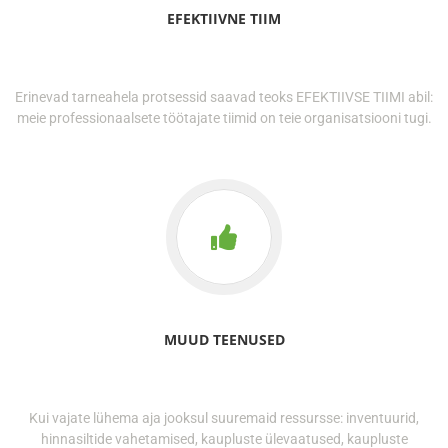
EFEKTIIVNE TIIM
Erinevad tarneahela protsessid saavad teoks EFEKTIIVSE TIIMI abil:
meie professionaalsete töötajate tiimid on teie organisatsiooni tugi.
MUUD TEENUSED
Kui vajate lühema aja jooksul suuremaid ressursse: inventuurid,
hinnasiltide vahetamised, kaupluste ülevaatused, kaupluste