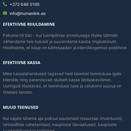
+372 646 0195
info@humanlink.ee
EFEKTIIVNE RIIULDAMINE
Pakume nii tüki – kui tunnipõhise arvestusega riiulite täitmist:
vähendame teie kulusid ja suurendame kauba ringluskiirust.
Hoolitseme, et kaup on kättesaadav ja kliendikogemus positiivne.
EFEKTIIVNE KASSA
Meie kassalahendused tagavad heal tasemel teeninduse igale
kliendile ning parandavad oluliselt kassa läbilaskevõimet.
Uuringud tõestavad, et teeninduse tase ja ostukorvi suurus on
otseses seoses.
MUUD TEENUSED
Kui vajate lühema aja jooksul suuremaid ressursse: inventuurid,
hinnasiltide vahetamised, kaupluste ülevaatused, kaupluste
juurdeehitused ja kolimised.