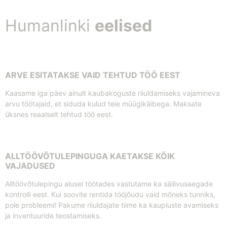
Humanlinki
eelised
ARVE ESITATAKSE VAID TEHTUD TÖÖ EEST
Kaasame iga päev ainult kaubakoguste riiuldamiseks vajamineva
arvu töötajaid, et siduda kulud teie müügikäibega. Maksate
üksnes reaalselt tehtud töö eest.
ALLTÖÖVÕTULEPINGUGA KAETAKSE KÕIK
VAJADUSED
Alltöövõtulepingu alusel töötades vastutame ka säilivusaegade
kontrolli eest. Kui soovite rentida tööjõudu vaid mõneks tunniks,
pole probleemi! Pakume riiuldajate tiime ka kaupluste avamiseks
ja inventuuride teostamiseks.