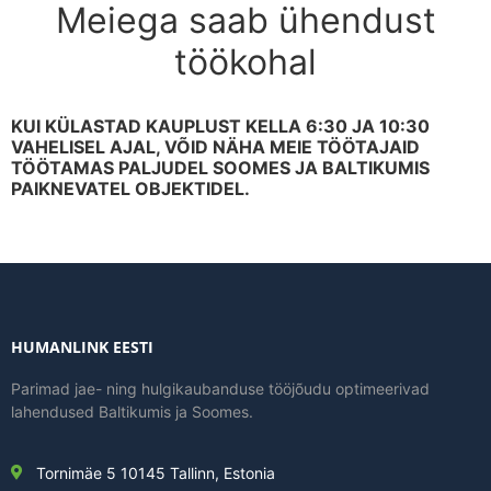
Meiega saab ühendust
töökohal
KUI KÜLASTAD KAUPLUST KELLA 6:30 JA 10:30
VAHELISEL AJAL, VÕID NÄHA MEIE TÖÖTAJAID
TÖÖTAMAS PALJUDEL SOOMES JA BALTIKUMIS
PAIKNEVATEL OBJEKTIDEL.
HUMANLINK EESTI
Parimad jae- ning hulgikaubanduse tööjõudu optimeerivad
lahendused Baltikumis ja Soomes.
Tornimäe 5 10145 Tallinn, Estonia