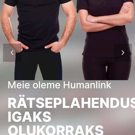
Meie oleme Humanlink
SED
RÄTSEPLAHENDU
IGAKS
OLUKORRAKS