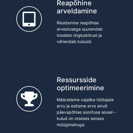
Reapõhine
arveldamine
Riiuldamine reapõhise
arvestusega suurendab
toodete ringluskiirust ja
vähendab kulusid.
Ressursside
optimeerimine
Määratleme vajalike töötajate
arvu ja esitame arve ainult
päevapõhise soorituse alusel –
kulud on otseses seoses
müügimahuga.