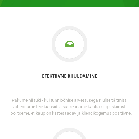
EFEKTIIVNE RIIULDAMINE
Pakume nii tüki - kui tunnipõhise arvestusega riiulite täitmist:
vähendame teie kulusid ja suurendame kauba ringluskiirust.
Hoolitseme, et kaup on kättesaadav ja kliendikogemus positiivne.