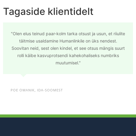
Tagaside klientidelt
"Olen elus teinud paar-kolm tarka otsust ja usun, et riiulite
täitmise usaldamine Humanlinkile on üks nendest.
Soovitan neid, sest olen kindel, et see otsus mängis suurt
rolli käibe kasvuprotsendi kahekohaliseks numbriks
muutumisel."
POE OMANIK, IDA-SOOMEST