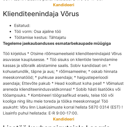
Kandideeri
Klienditeenindaja Võrus
Esitatud:
Töö vorm:
Osa ajaline töö
Töötamise kestus:
Tähtajatu
Tegeleme jaekaubanduses esmatarbekaupade müügiga
Töö kirjeldus * Otsime rõõmsameelseid klienditeenindajaid Võrus
asuvasse kauplusesse. * Töö sisuks on klientide teenindamine
kassas ja sõbralik abistamine saalis. Sobiv kandidaat on: *
kohusetundlik, täpne ja aus; * rõõmsameelne; * oskab hinnata
meeskonnatööd; * puhkuse asendaja; * haigusteperioodi
asendaja; Ettevõte pakub * Head koolitust koha peal! * Võimalust
areneda klienditeenindusvaldkonnas! * Sobib hästi lisatööks või
tööampsuks. * Kombineeri töögraafikud eraelu, teise töö või
kooliga ning liitu meie toreda ja tööka meeskonnaga! Töö
asukoht: Võru linn Lisaküsimuste korral helista 5870 0314 (EST) !
Lisainfo puhul helistada: E-R 9:00-17:00.
Kandideeri