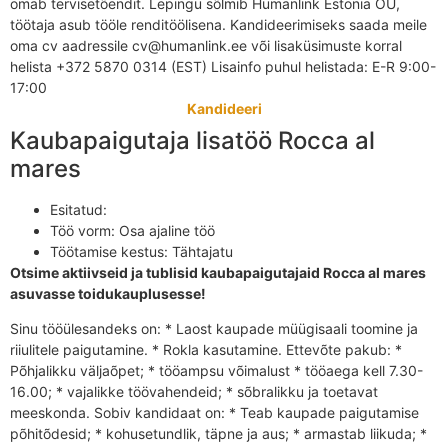
omab tervisetõendit. Lepingu sõlmib Humanlink Estonia OÜ,
töötaja asub tööle renditöölisena. Kandideerimiseks saada meile
oma cv aadressile cv@humanlink.ee või lisaküsimuste korral
helista +372 5870 0314 (EST) Lisainfo puhul helistada: E-R 9:00-
17:00
Kandideeri
Kaubapaigutaja lisatöö Rocca al
mares
Esitatud:
Töö vorm:
Osa ajaline töö
Töötamise kestus:
Tähtajatu
Otsime aktiivseid ja tublisid kaubapaigutajaid Rocca al mares
asuvasse toidukauplusesse!
Sinu tööülesandeks on: * Laost kaupade müügisaali toomine ja
riiulitele paigutamine. * Rokla kasutamine. Ettevõte pakub: *
Põhjalikku väljaõpet; * tööampsu võimalust * tööaega kell 7.30-
16.00; * vajalikke töövahendeid; * sõbralikku ja toetavat
meeskonda. Sobiv kandidaat on: * Teab kaupade paigutamise
põhitõdesid; * kohusetundlik, täpne ja aus; * armastab liikuda; *