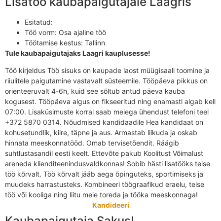
Lisatöö kaubapaigutajale Laagris
Esitatud:
Töö vorm:
Osa ajaline töö
Töötamise kestus:
Tallinn
Tule kaubapaigutajaks Laagri kauplusesse!
Töö kirjeldus Töö sisuks on kaupade laost müügisaali toomine ja
riiulitele paigutamine vastavalt süsteemile. Tööpäeva pikkus on
orienteeruvalt 4-6h, kuid see sõltub antud päeva kauba
kogusest. Tööpäeva algus on fikseeritud ning enamasti algab kell
07:00. Lisaküsimuste korral saab meiega ühendust telefoni teel
+372 5870 0314. Nõudmised kandidaadile Hea kandidaat on
kohusetundlik, kiire, täpne ja aus. Armastab liikuda ja oskab
hinnata meeskonnatööd. Omab tervisetõendit. Räägib
suhtlustasandil eesti keelt. Ettevõte pakub Koolitust Võimalust
areneda klienditeenindusvaldkonnas! Sobib hästi lisatööks teise
töö kõrvalt. Töö kõrvalt jääb aega õpinguteks, sportimiseks ja
muudeks harrastusteks. Kombineeri töögraafikud eraelu, teise
töö või kooliga ning liitu meie toreda ja tööka meeskonnaga!
Kandideeri
Kaubapaigutaja Sakus!