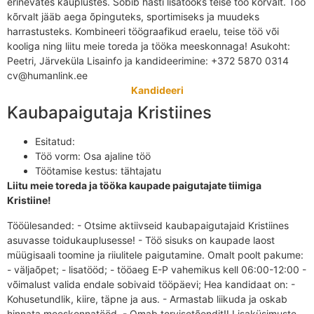
erinevates kauplustes. Sobib hästi lisatööks teise töö kõrvalt. Töö
kõrvalt jääb aega õpinguteks, sportimiseks ja muudeks
harrastusteks. Kombineeri töögraafikud eraelu, teise töö või
kooliga ning liitu meie toreda ja tööka meeskonnaga! Asukoht:
Peetri, Järveküla Lisainfo ja kandideerimine: +372 5870 0314
cv@humanlink.ee
Kandideeri
Kaubapaigutaja Kristiines
Esitatud:
Töö vorm:
Osa ajaline töö
Töötamise kestus:
tähtajatu
Liitu meie toreda ja tööka kaupade paigutajate tiimiga
Kristiine!
Tööülesanded: - Otsime aktiivseid kaubapaigutajaid Kristiines
asuvasse toidukauplusesse! - Töö sisuks on kaupade laost
müügisaali toomine ja riiulitele paigutamine. Omalt poolt pakume:
- väljaõpet; - lisatööd; - tööaeg E-P vahemikus kell 06:00-12:00 -
võimalust valida endale sobivaid tööpäevi; Hea kandidaat on: -
Kohusetundlik, kiire, täpne ja aus. - Armastab liikuda ja oskab
hinnata meeskonnatööd. - Omab tervisetõendit‼ Lisaküsimuste