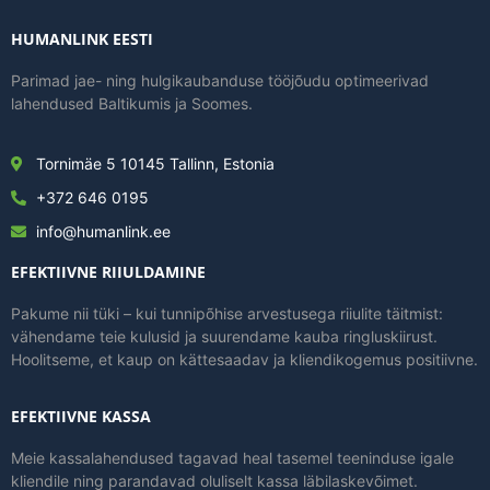
HUMANLINK EESTI
Parimad jae- ning hulgikaubanduse tööjõudu optimeerivad
lahendused Baltikumis ja Soomes.
Tornimäe 5 10145 Tallinn, Estonia
+372 646 0195
info@humanlink.ee
EFEKTIIVNE RIIULDAMINE
Pakume nii tüki – kui tunnipõhise arvestusega riiulite täitmist:
vähendame teie kulusid ja suurendame kauba ringluskiirust.
Hoolitseme, et kaup on kättesaadav ja kliendikogemus positiivne.
EFEKTIIVNE KASSA
Meie kassalahendused tagavad heal tasemel teeninduse igale
kliendile ning parandavad oluliselt kassa läbilaskevõimet.