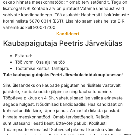
oskab hinnata meeskonnatööd; * omab tervisetõendit. Tegu on
lisatööga! NB! Kohtade arv on piiratud! Võtame ühendust vaid
sobivate kandidaatidega. Töö asukoht: Haabersti Lisaküsimuste
korral helista 5870 0314 (EST). Lisainfo saamiseks helista E-R
vahemikus kell 9:00-17:00.
Kandideeri
Kaubapaigutaja Peetris Järvekülas
Esitatud:
Töö vorm:
Osa ajaline töö
Töötamise kestus:
tähtajatu
Tule kaubapaigutajaks Peetri Järveküla toidukauplusesse!
Sinu ülesandeks on kaupade paigutamine riiulitele vastavalt
juhistele, kaubakoodide jälgimine ning kauba tundmine.
Tööpäeva pikkus on 4-6h, vahetusi saad ise valida erinevate
aegade hulgast. Nõudmised kandidaadile: Hea kandidaat on
kohusetundlik, kiire, täpne ja aus. Armastab liikuda ja oskab
hinnata meeskonnatööd. Omab tervisetõendit. Räägib
suhtlustasandil eesti keelt. Ettevõte pakub: Koolitust!
Tööampsude võimalust! Sobivusel pikemat koostöö võimalust