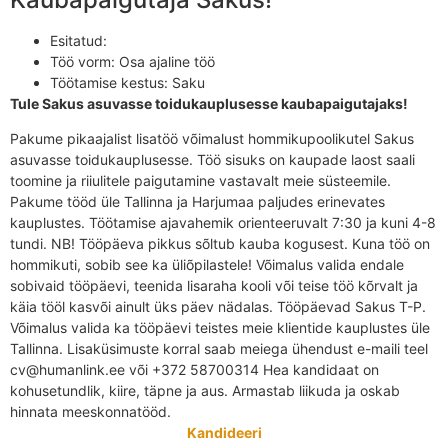
Esitatud:
Töö vorm:
Osa ajaline töö
Töötamise kestus:
Saku
Tule Sakus asuvasse toidukauplusesse kaubapaigutajaks!
Pakume pikaajalist lisatöö võimalust hommikupoolikutel Sakus
asuvasse toidukauplusesse. Töö sisuks on kaupade laost saali
toomine ja riiulitele paigutamine vastavalt meie süsteemile.
Pakume tööd üle Tallinna ja Harjumaa paljudes erinevates
kauplustes. Töötamise ajavahemik orienteeruvalt 7:30 ja kuni 4-8
tundi. NB! Tööpäeva pikkus sõltub kauba kogusest. Kuna töö on
hommikuti, sobib see ka üliõpilastele! Võimalus valida endale
sobivaid tööpäevi, teenida lisaraha kooli või teise töö kõrvalt ja
käia tööl kasvõi ainult üks päev nädalas. Tööpäevad Sakus T-P.
Võimalus valida ka tööpäevi teistes meie klientide kauplustes üle
Tallinna. Lisaküsimuste korral saab meiega ühendust e-maili teel
cv@humanlink.ee või +372 58700314 Hea kandidaat on
kohusetundlik, kiire, täpne ja aus. Armastab liikuda ja oskab
hinnata meeskonnatööd.
Kandideeri