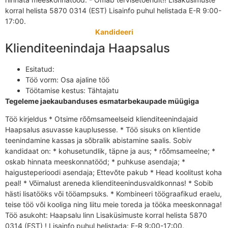
korral helista 5870 0314 (EST) Lisainfo puhul helistada E-R 9:00-
17:00.
Kandideeri
Klienditeenindaja Haapsalus
Esitatud:
Töö vorm:
Osa ajaline töö
Töötamise kestus:
Tähtajatu
Tegeleme jaekaubanduses esmatarbekaupade müügiga
Töö kirjeldus * Otsime rõõmsameelseid klienditeenindajaid
Haapsalus asuvasse kauplusesse. * Töö sisuks on klientide
teenindamine kassas ja sõbralik abistamine saalis. Sobiv
kandidaat on: * kohusetundlik, täpne ja aus; * rõõmsameelne; *
oskab hinnata meeskonnatööd; * puhkuse asendaja; *
haigusteperioodi asendaja; Ettevõte pakub * Head koolitust koha
peal! * Võimalust areneda klienditeenindusvaldkonnas! * Sobib
hästi lisatööks või tööampsuks. * Kombineeri töögraafikud eraelu,
teise töö või kooliga ning liitu meie toreda ja tööka meeskonnaga!
Töö asukoht: Haapsalu linn Lisaküsimuste korral helista 5870
0314 (EST) ! Lisainfo puhul helistada: E-R 9:00-17:00.