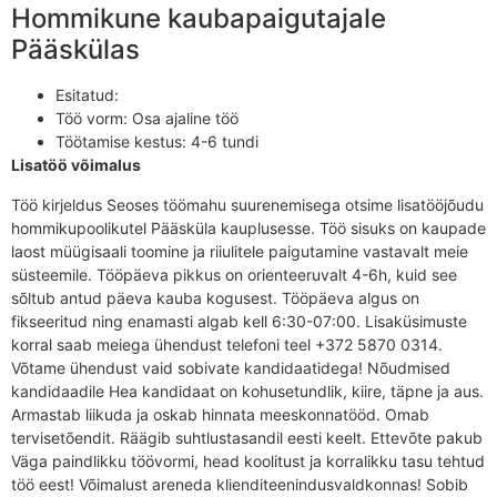
Hommikune kaubapaigutajale
Pääskülas
Esitatud:
Töö vorm:
Osa ajaline töö
Töötamise kestus:
4-6 tundi
Lisatöö võimalus
Töö kirjeldus Seoses töömahu suurenemisega otsime lisatööjõudu
hommikupoolikutel Pääsküla kauplusesse. Töö sisuks on kaupade
laost müügisaali toomine ja riiulitele paigutamine vastavalt meie
süsteemile. Tööpäeva pikkus on orienteeruvalt 4-6h, kuid see
sõltub antud päeva kauba kogusest. Tööpäeva algus on
fikseeritud ning enamasti algab kell 6:30-07:00. Lisaküsimuste
korral saab meiega ühendust telefoni teel +372 5870 0314.
Võtame ühendust vaid sobivate kandidaatidega! Nõudmised
kandidaadile Hea kandidaat on kohusetundlik, kiire, täpne ja aus.
Armastab liikuda ja oskab hinnata meeskonnatööd. Omab
tervisetõendit. Räägib suhtlustasandil eesti keelt. Ettevõte pakub
Väga paindlikku töövormi, head koolitust ja korralikku tasu tehtud
töö eest! Võimalust areneda klienditeenindusvaldkonnas! Sobib