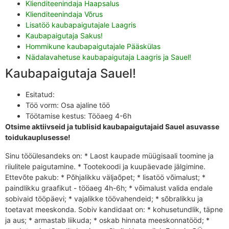
Klienditeenindaja Haapsalus
Klienditeenindaja Võrus
Lisatöö kaubapaigutajale Laagris
Kaubapaigutaja Sakus!
Hommikune kaubapaigutajale Pääskülas
Nädalavahetuse kaubapaigutaja Laagris ja Sauel!
Kaubapaigutaja Sauel!
Esitatud:
Töö vorm:
Osa ajaline töö
Töötamise kestus:
Tööaeg 4-6h
Otsime aktiivseid ja tublisid kaubapaigutajaid Sauel asuvasse
toidukauplusesse!
Sinu tööülesandeks on: * Laost kaupade müügisaali toomine ja
riiulitele paigutamine. * Tootekoodi ja kuupäevade jälgimine.
Ettevõte pakub: * Põhjalikku väljaõpet; * lisatöö võimalust; *
paindlikku graafikut - tööaeg 4h-6h; * võimalust valida endale
sobivaid tööpäevi; * vajalikke töövahendeid; * sõbralikku ja
toetavat meeskonda. Sobiv kandidaat on: * kohusetundlik, täpne
ja aus; * armastab liikuda; * oskab hinnata meeskonnatööd; *