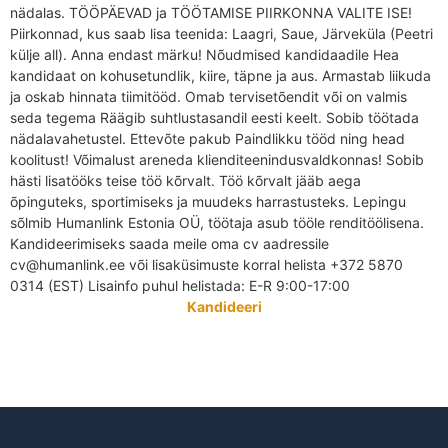
nädalas. TÖÖPÄEVAD ja TÖÖTAMISE PIIRKONNA VALITE ISE!
Piirkonnad, kus saab lisa teenida: Laagri, Saue, Järveküla (Peetri
külje all). Anna endast märku! Nõudmised kandidaadile Hea
kandidaat on kohusetundlik, kiire, täpne ja aus. Armastab liikuda
ja oskab hinnata tiimitööd. Omab tervisetõendit või on valmis
seda tegema Räägib suhtlustasandil eesti keelt. Sobib töötada
nädalavahetustel. Ettevõte pakub Paindlikku tööd ning head
koolitust! Võimalust areneda klienditeenindusvaldkonnas! Sobib
hästi lisatööks teise töö kõrvalt. Töö kõrvalt jääb aega
õpinguteks, sportimiseks ja muudeks harrastusteks. Lepingu
sõlmib Humanlink Estonia OÜ, töötaja asub tööle renditöölisena.
Kandideerimiseks saada meile oma cv aadressile
cv@humanlink.ee või lisaküsimuste korral helista +372 5870
0314 (EST) Lisainfo puhul helistada: E-R 9:00-17:00
Kandideeri