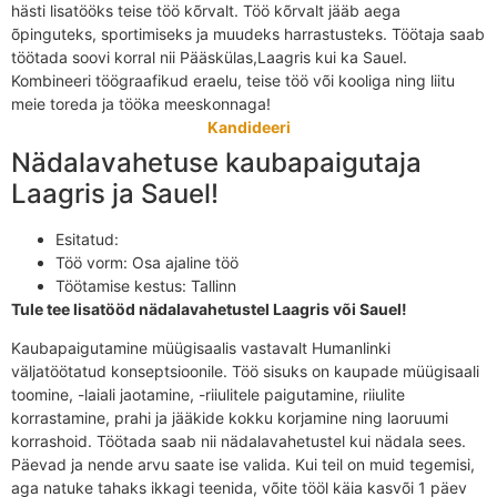
hästi lisatööks teise töö kõrvalt. Töö kõrvalt jääb aega
õpinguteks, sportimiseks ja muudeks harrastusteks. Töötaja saab
töötada soovi korral nii Pääskülas,Laagris kui ka Sauel.
Kombineeri töögraafikud eraelu, teise töö või kooliga ning liitu
meie toreda ja tööka meeskonnaga!
Kandideeri
Nädalavahetuse kaubapaigutaja
Laagris ja Sauel!
Esitatud:
Töö vorm:
Osa ajaline töö
Töötamise kestus:
Tallinn
Tule tee lisatööd nädalavahetustel Laagris või Sauel!
Kaubapaigutamine müügisaalis vastavalt Humanlinki
väljatöötatud konseptsioonile. Töö sisuks on kaupade müügisaali
toomine, -laiali jaotamine, -riiulitele paigutamine, riiulite
korrastamine, prahi ja jääkide kokku korjamine ning laoruumi
korrashoid. Töötada saab nii nädalavahetustel kui nädala sees.
Päevad ja nende arvu saate ise valida. Kui teil on muid tegemisi,
aga natuke tahaks ikkagi teenida, võite tööl käia kasvõi 1 päev