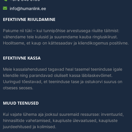
info@humanlink.ee
EFEKTIIVNE RIIULDAMINE
Pakume nii tüki – kui tunnipõhise arvestusega riiulite täitmist:
vähendame teie kulusid ja suurendame kauba ringluskiirust.
Hoolitseme, et kaup on kättesaadav ja kliendikogemus positiivne.
EFEKTIIVNE KASSA
Meie kassalahendused tagavad heal tasemel teeninduse igale
kliendile ning parandavad oluliselt kassa läbilaskevõimet.
Uuringud tõestavad, et teeninduse tase ja ostukorvi suurus on
otseses seoses.
MUUD TEENUSED
Kui vajate lühema aja jooksul suuremaid ressursse: inventuurid,
hinnasiltide vahetamised, kaupluste ülevaatused, kaupluste
juurdeehitused ja kolimised.