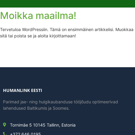
Moikka maailma!
Tervetuloa WordPressiin. Tämä on ensimmäinen artikkelisi. Muokkaa
sitä tai poista se ja aloita kirjoittamaan!
HUMANLINK EESTI
Parimad jae- ning hulgikaubanduse tööjõudu optimeerivad
lahendused Baltikumis ja Soomes.
Tornimäe 5 10145 Tallinn, Estonia
+372 646 0195