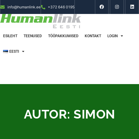
info@humanlink.ee
+372 646 0195
ESILEHT
TEENUSED
TÖÖPAKKUMISED
KONTAKT
LOGIN
EESTI
AUTOR:
SIMON